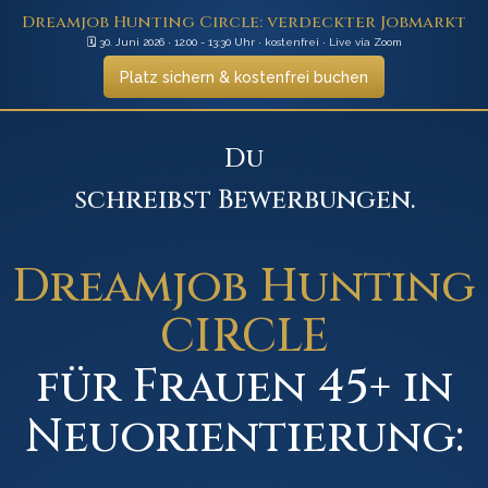
Dreamjob Hunting Circle: verdeckter Jobmarkt
🗓️ 30. Juni 2026 · 12:00 - 13:30 Uhr · kostenfrei · Live via Zoom
Platz sichern & kostenfrei buchen
Du
schreibst Bewerbungen.
wartest vergeblich.
startest neu.
Dreamjob Hunting
schreibst Bewerbungen.
CIRCLE
für Frauen 45+ in
Neuorientierung: